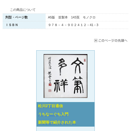
この商品について
判型・ページ数
A5版 並製本 143頁 モノクロ
ＩＳＢＮ
９７８－４－９０２４１２－41－3
松川2丁目通信
うちなーぐち入門
新聞等で紹介された本