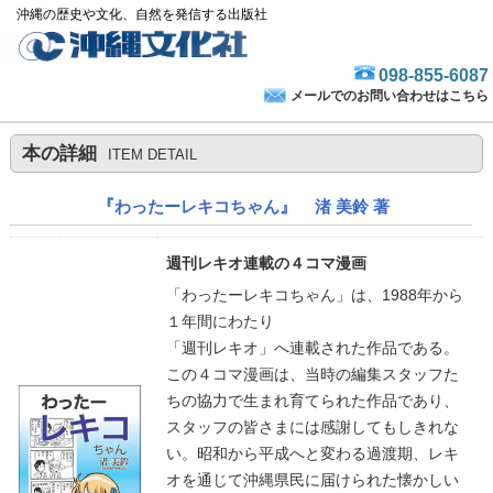
沖縄の歴史や文化、自然を発信する出版社
098-855-6087
メールでのお問い合わせはこちら
本の詳細
ITEM DETAIL
『
』
わったーレキコちゃん
渚 美鈴 著
週刊レキオ連載の４コマ漫画
「わったーレキコちゃん」は、1988年から
１年間にわたり
「週刊レキオ」へ連載された作品である。
この４コマ漫画は、当時の編集スタッフた
ちの協力で生まれ育てられた作品であり、
スタッフの皆さまには感謝してもしきれな
い。昭和から平成へと変わる過渡期、レキ
オを通じて沖縄県民に届けられた懐かしい